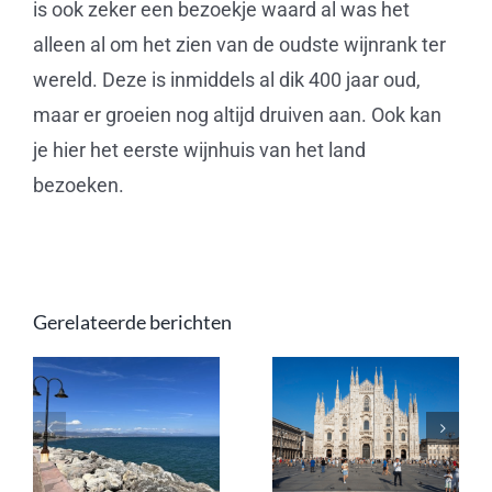
is ook zeker een bezoekje waard al was het
alleen al om het zien van de oudste wijnrank ter
wereld. Deze is inmiddels al dik 400 jaar oud,
maar er groeien nog altijd druiven aan. Ook kan
je hier het eerste wijnhuis van het land
bezoeken.
Gerelateerde berichten
en
Fly drive
Andalusië
bestemmingen
in oktober