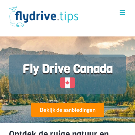
Ga
naar
inhoud
Fly Drive Canada
Bekijk de aanbiedingen
Ontdek de ruige natuur en